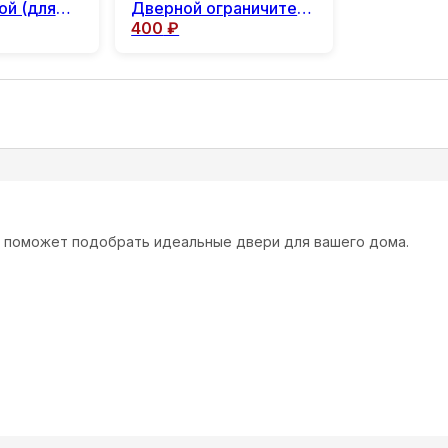
ой (для
Дверной ограничитель
400
₽
дного
шар
атой
и поможет подобрать идеальные двери для вашего дома.