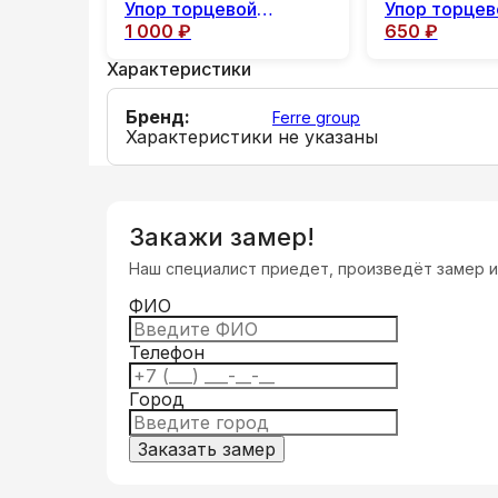
Упор торцевой
Упор торцев
1 000
₽
650
₽
скрытый-магнитный
замыкания о
полотна в
Характеристики
двухстворч
двери)
Бренд:
Ferre group
Характеристики не указаны
Закажи замер!
Наш специалист приедет, произведёт замер 
ФИО
Телефон
Город
Заказать замер