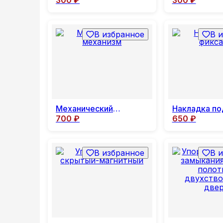
В избранное
В 
Механический
Накладка по
700
₽
650
₽
механизм
фиксатор
В избранное
В 