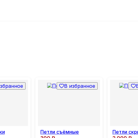
избранное
В избранное
ки
Петли съёмные
Петли ск
300
₽
2 000
₽