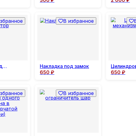
избранное
В избранное
д
Накладка под замок
Цилиндро
650
₽
650
₽
механизм
избранное
В избранное